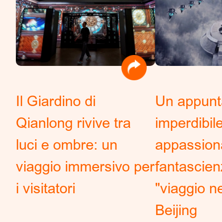
Il Giardino di
Un appun
Qianlong rivive tra
imperdibile
luci e ombre: un
appassiona
viaggio immersivo per
fantascien
i visitatori
"viaggio ne
Beijing