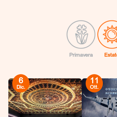
Primavera
Estat
6
11
Dic.
Ott.