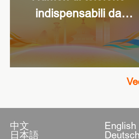
indispensabili da
conoscere a Beijing
Ve
中文
English
日本語
Deutsc